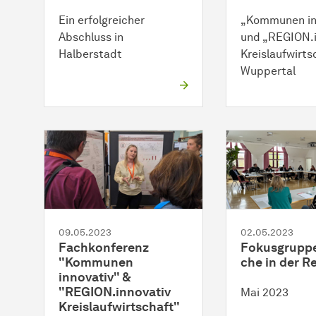
Ein erfolgreicher
„Kommunen in
Abschluss in
und „REGION.i
Halberstadt
Kreislaufwirts
Wuppertal
09.05.2023
02.05.2023
Fachkonferenz
Fokusgrupp
"Kommunen
che in der R
innovativ" &
"REGION.innovativ
Mai 2023
Kreislaufwirtschaft"